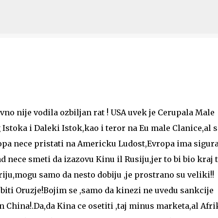
Skip to main content
vno nije vodila ozbiljan rat ! USA uvek je Cerupala Male
stoka i Daleki Istok,kao i teror na Eu male Clanice,al s
pa nece pristati na Americku Ludost,Evropa ima sigura
nece smeti da izazovu Kinu il Rusiju,jer to bi bio kraj 
iju,mogu samo da nesto dobiju ,je prostrano su veliki!!
e biti Oruzje!Bojim se ,samo da kinezi ne uvedu sankcije
 China!.Da,da Kina ce osetiti ,taj minus marketa,al Afri