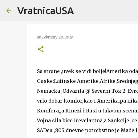
VratnicaUSA
on
February 28, 2019
Sa strane ,uvek se vidi bolje!Amerika oda
Guske;Latinske Amerike,Afrike,Srednjeg I
Nemacka ;Odvazila @ Severni Tok 2! Evro
vrlo dobar komfor,kao i Amerika,pa nikad 
Komfora,,a Kinezi i Rusi u takvom scenar
Vojna sila bice Irevelantna,a Sankcije ,c
SADeu ,805 dnevne potrebstine je Made in