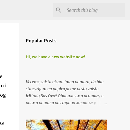
Popular Posts
Hi, we have a new website now!
e
Veceras,zaista nisam imao nameru, da bilo
n i
sta zvrljam na papiru,al me nesto zaista
tog
iritiralo,Bas Ovo!! Обавили смо истрагу и
нисмо наишли на страно мешање у
организовање протеста у Сједињеним
Државама или незаконите
ka
координиране акције у вези са