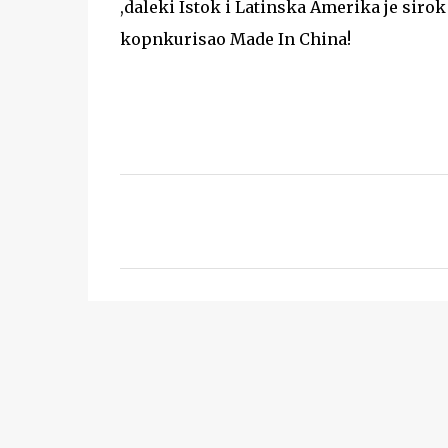
,daleki Istok i Latinska Amerika je siro
kopnkurisao Made In China!
C
o
m
m
e
n
t
s